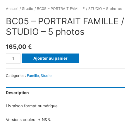
Accueil
/
Studio
/ BC05 – PORTRAIT FAMILLE / STUDIO – 5 photos
BC05 – PORTRAIT FAMILLE /
STUDIO – 5 photos
165,00
€
quantité
Ajouter au panier
de
BC05
Catégories :
Famille
,
Studio
-
PORTRAIT
Description
FAMILLE
/
Livraison format numérique
STUDIO
-
Versions couleur + N&B.
5
photos