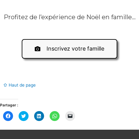
Profitez de l’expérience de Noël en famille…
Inscrivez votre famille
Gratuit Sarthe
⇧ Haut de page
Partager :
C
C
C
C
C
l
l
l
l
l
i
i
i
i
i
q
q
q
q
q
u
u
u
u
u
e
e
e
e
e