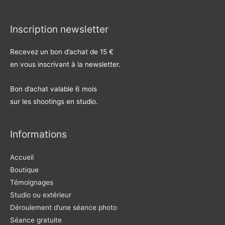
t
r
t
t
v
r
e
r
r
e
e
)
e
e
l
)
)
)
l
e
Inscription newsletter
f
e
n
Recevez un bon d’achat de 15 €
ê
t
en vous inscrivant à la newsletter.
r
e
)
Bon d’achat valable 6 mois
sur les shootings en studio.
Informations
Accueil
Boutique
Témoignages
Studio ou extérieur
Déroulement d’une séance photo
Séance gratuite