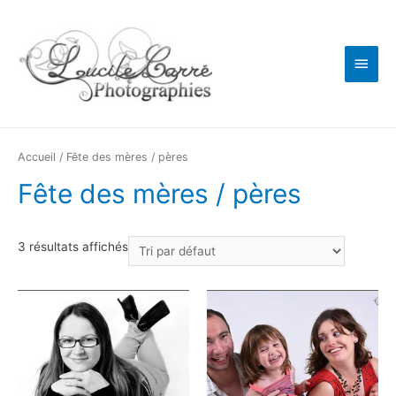
Men
princ
Accueil
/ Fête des mères / pères
Fête des mères / pères
3 résultats affichés