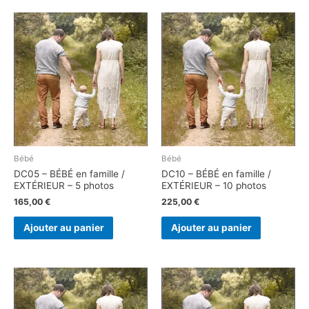
Bébé
Bébé
DC05 – BÉBÉ en famille /
DC10 – BÉBÉ en famille /
EXTÉRIEUR – 5 photos
EXTÉRIEUR – 10 photos
165,00
€
225,00
€
Ajouter au panier
Ajouter au panier