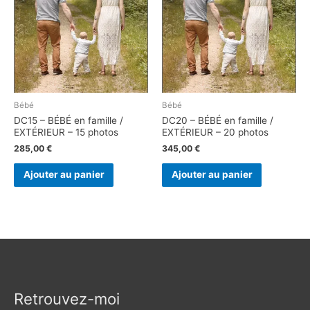
Bébé
Bébé
DC15 – BÉBÉ en famille /
DC20 – BÉBÉ en famille /
EXTÉRIEUR – 15 photos
EXTÉRIEUR – 20 photos
285,00
€
345,00
€
Ajouter au panier
Ajouter au panier
Retrouvez-moi